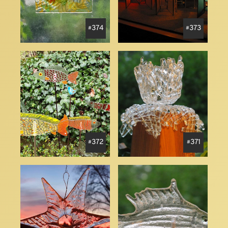
374
373
372
371