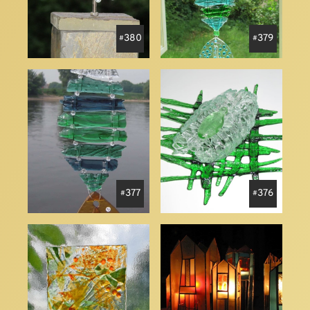
380
379
377
376