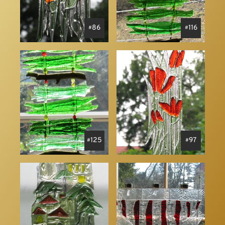
86
116
125
97