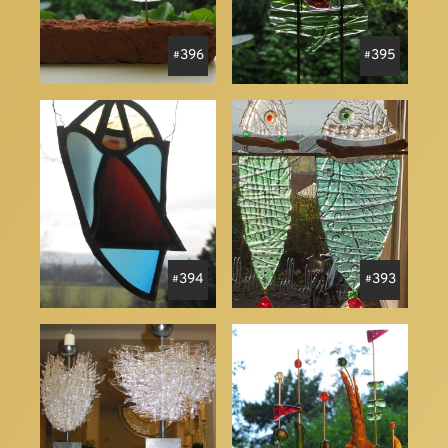
396
395
394
393