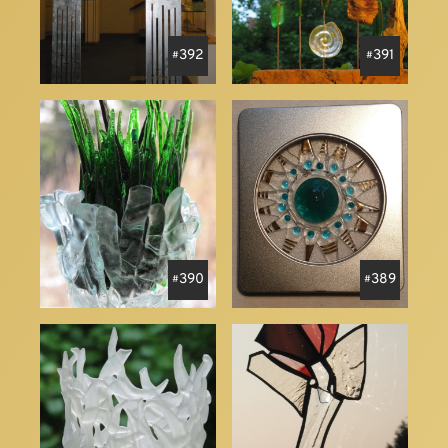
392
391
390
389