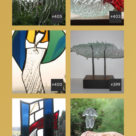
405
403
400
399