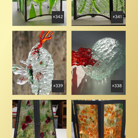
342
341
339
338