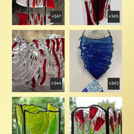
347
345
344
343