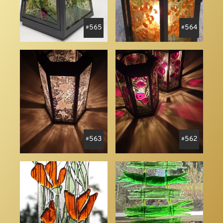
565
564
563
562