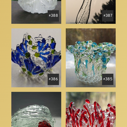
388
387
386
385