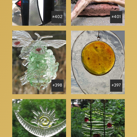
402
401
398
397