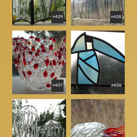
409
408
407
406