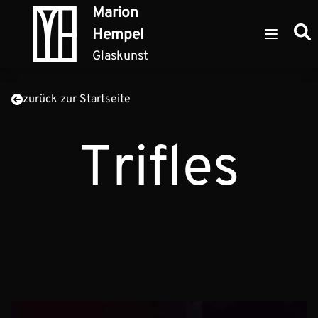
Zum Inhalt springen
Marion
Such
Hempel
Open ma
Glaskunst
zurück zur Startseite
Trifles