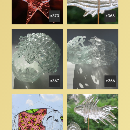
370
368
367
366