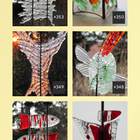
353
350
349
348