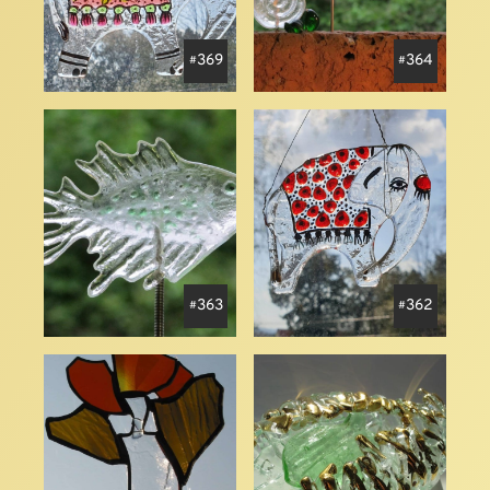
369
364
363
362