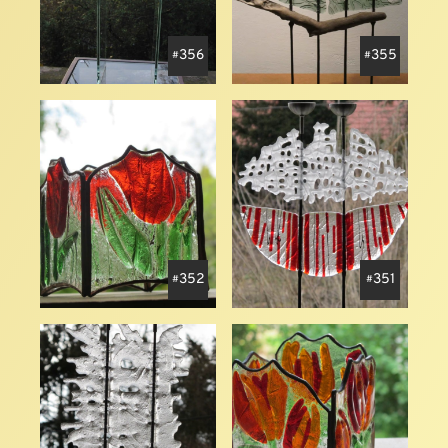
356
355
352
351