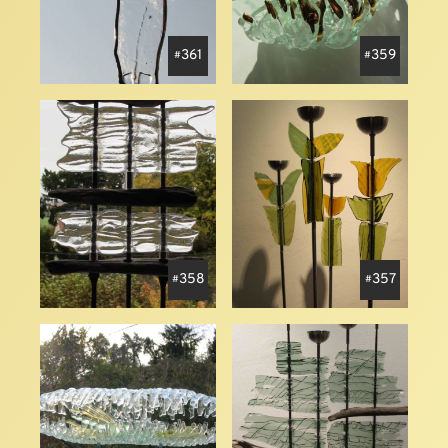
361
359
358
357