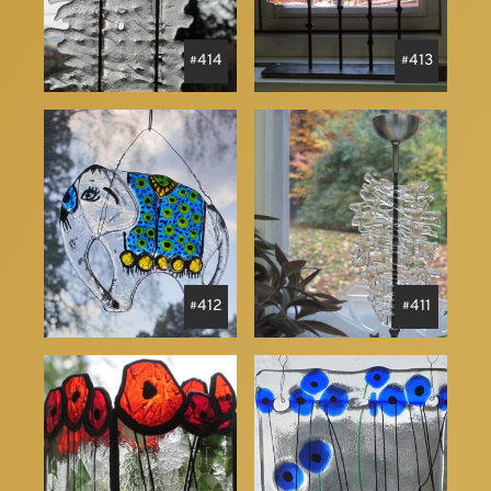
414
413
412
411