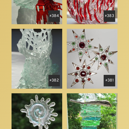
384
383
382
381