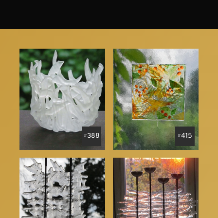
388
415