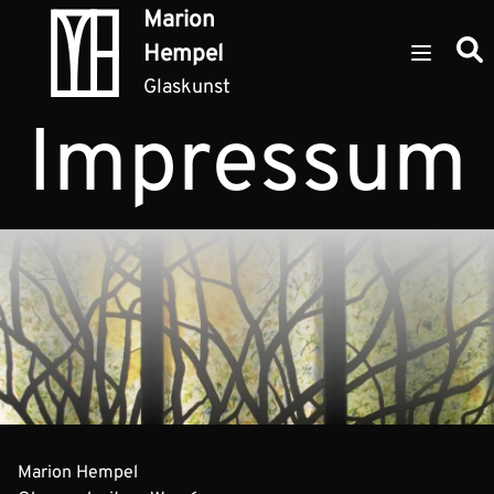
Zum Inhalt springen
Marion
Such
Hempel
Open ma
Glaskunst
Impressum
Marion Hempel