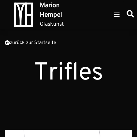
Zum Inhalt springen
Marion
Such
Hempel
Open ma
Glaskunst
zurück zur Startseite
Trifles