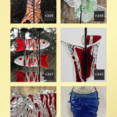
349
348
347
345