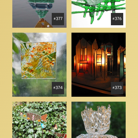
377
376
374
373