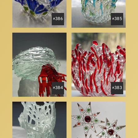
386
385
384
383