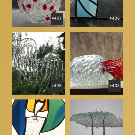
407
406
405
403