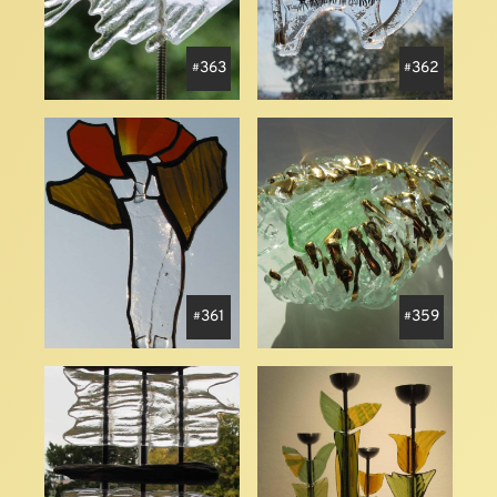
363
362
361
359