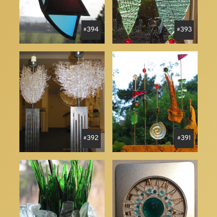
394
393
392
391