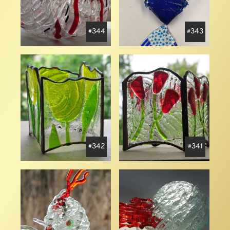
344
343
342
341