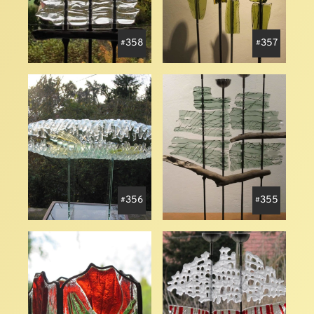
358
357
356
355