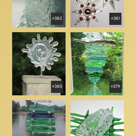
382
381
380
379