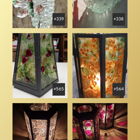
339
338
565
564