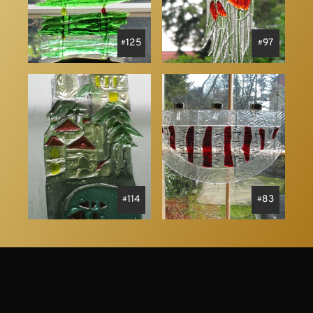
125
97
114
83