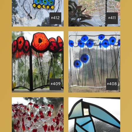
412
411
409
408