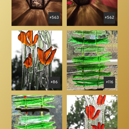
563
562
86
116