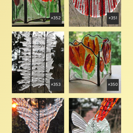
352
351
353
350