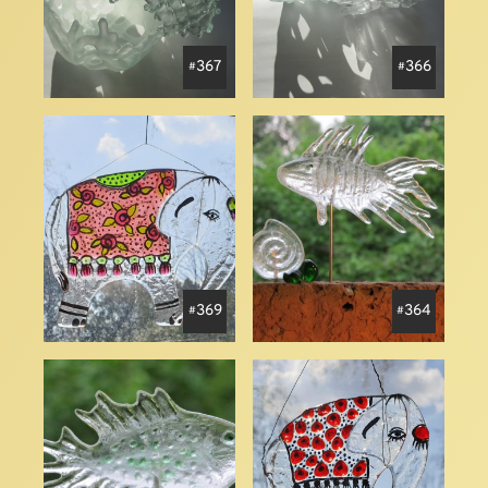
367
366
369
364