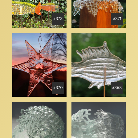
372
371
370
368