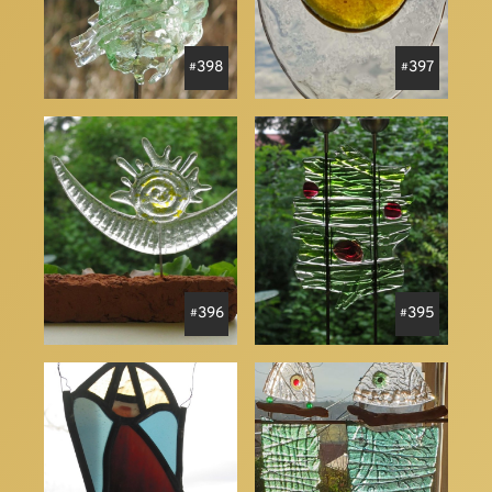
398
397
396
395