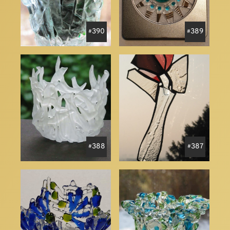
390
389
388
387