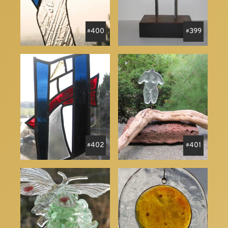
400
399
402
401