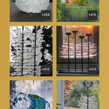
388
415
414
413