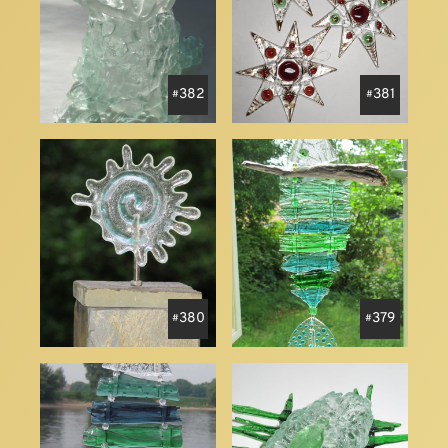
382
381
380
379