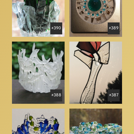
390
389
388
387