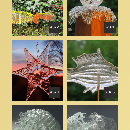
372
371
370
368