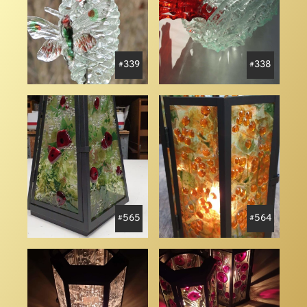
339
338
565
564