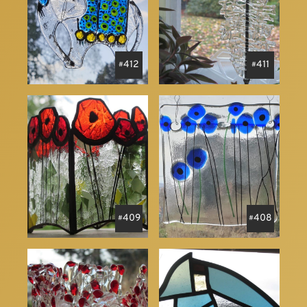
412
411
409
408