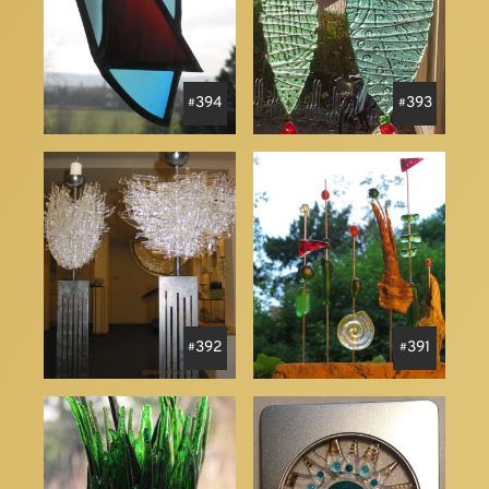
394
393
392
391