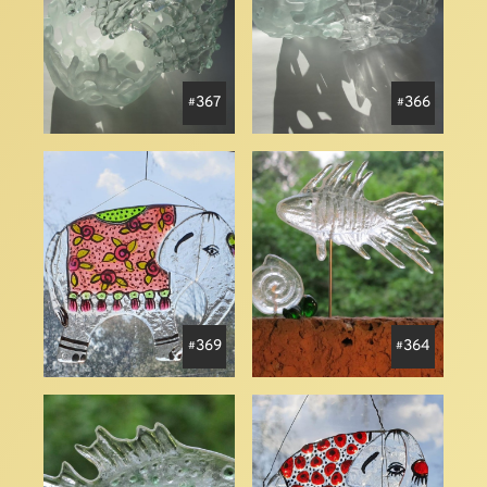
367
366
369
364