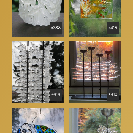
388
415
414
413