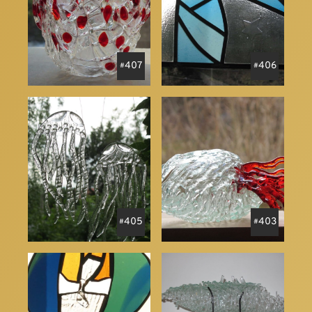
407
406
405
403