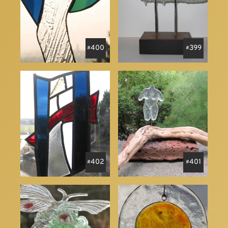
400
399
402
401