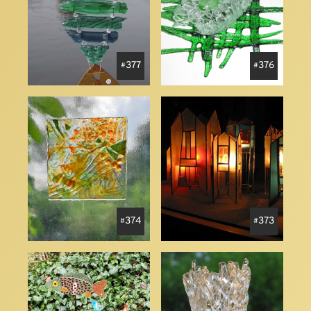
377
376
374
373