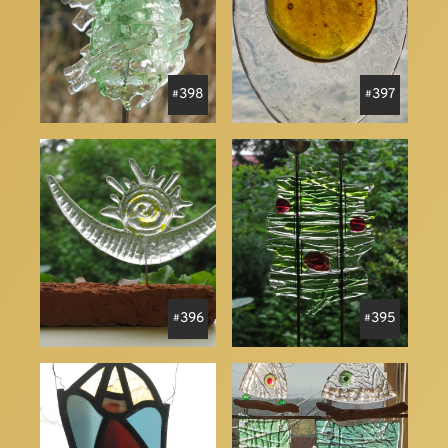
398
397
396
395