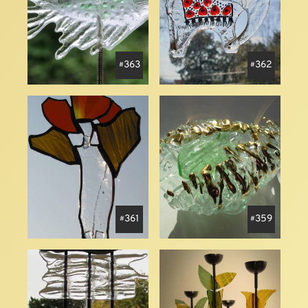
363
362
361
359