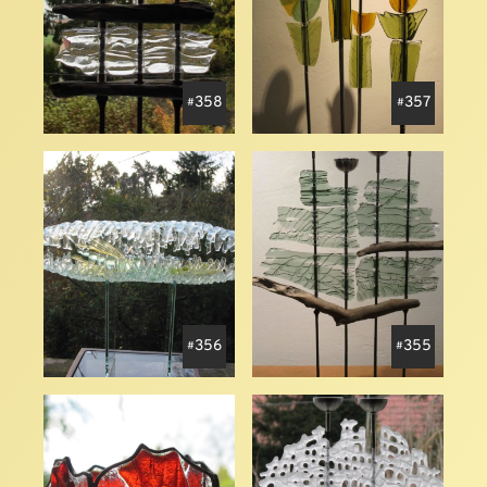
358
357
356
355