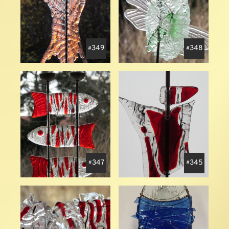
349
348
347
345