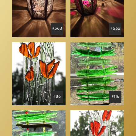
563
562
86
116