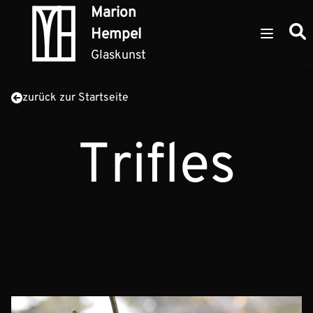
Zum Inhalt springen
Marion
Such
Hempel
Open ma
Glaskunst
zurück zur Startseite
Trifles