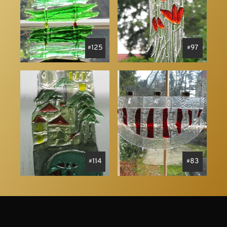
125
97
114
83