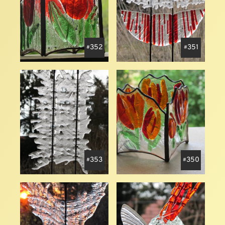
352
351
353
350