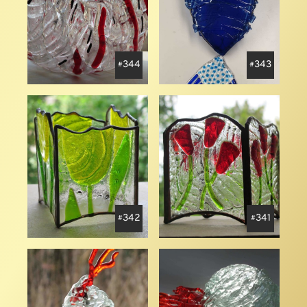
344
343
342
341