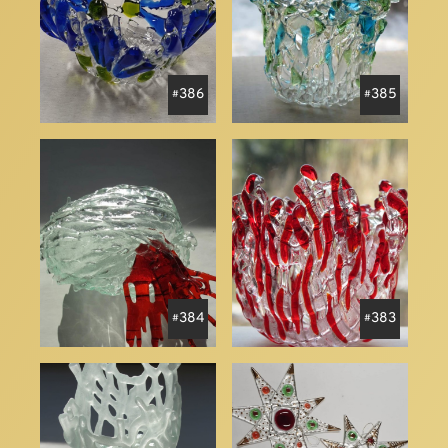
386
385
384
383