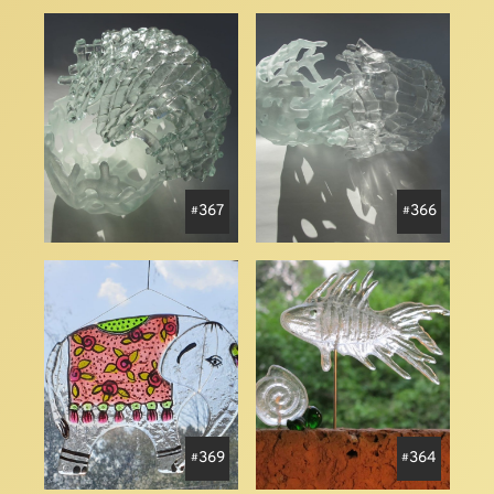
367
366
369
364