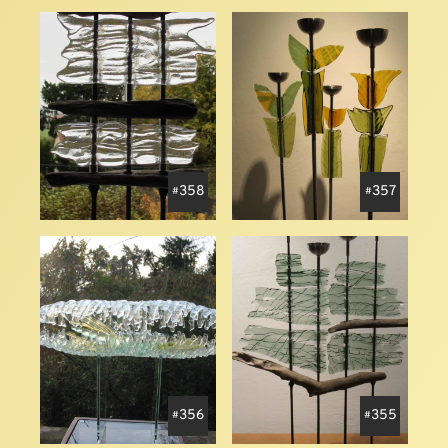
358
357
356
355