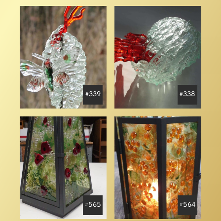
339
338
565
564