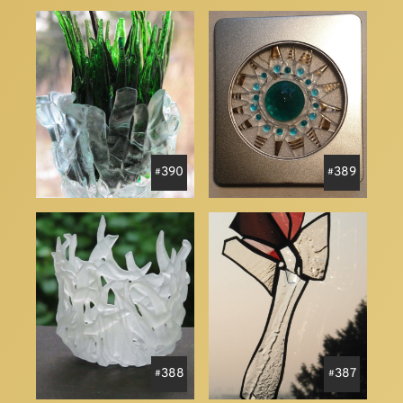
390
389
388
387