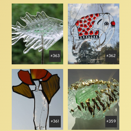
363
362
361
359