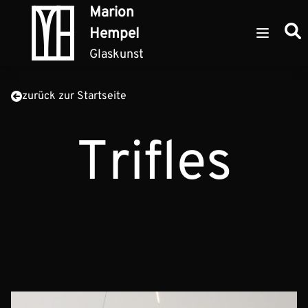
Zum Inhalt springen
Marion
Such
Hempel
Open ma
Glaskunst
zurück zur Startseite
Trifles