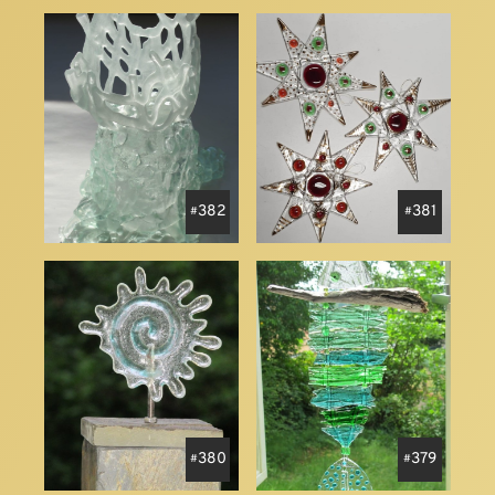
382
381
380
379