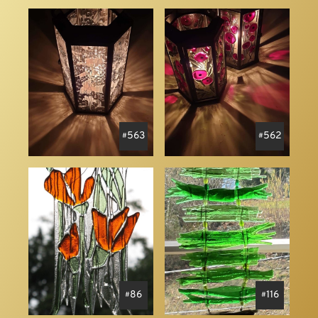
563
562
86
116