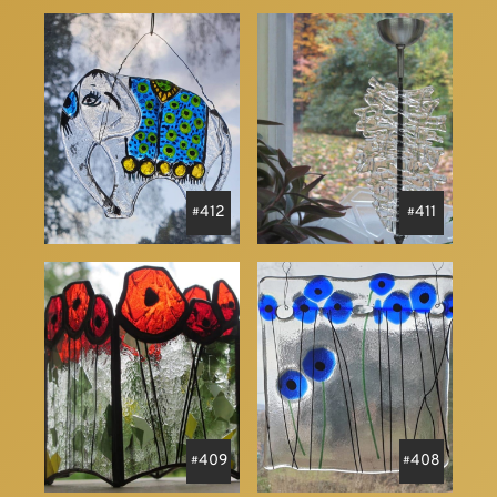
412
411
409
408