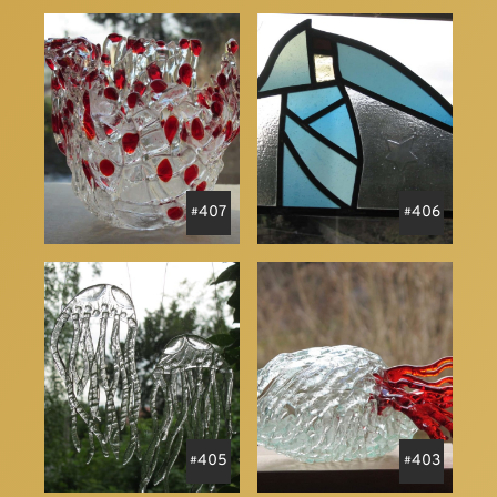
407
406
405
403