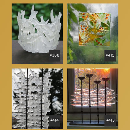
388
415
414
413