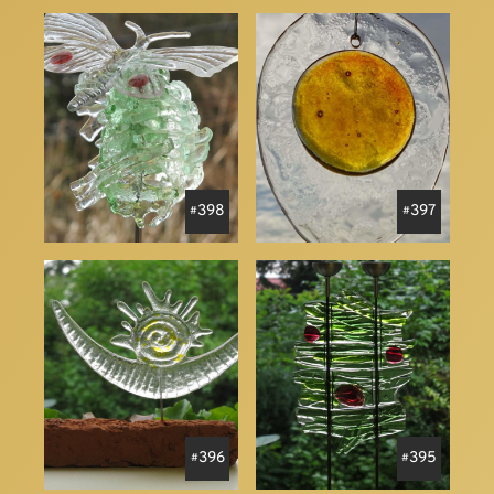
398
397
396
395