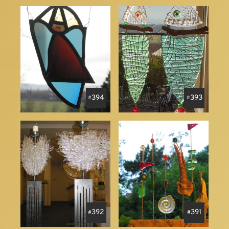
394
393
392
391