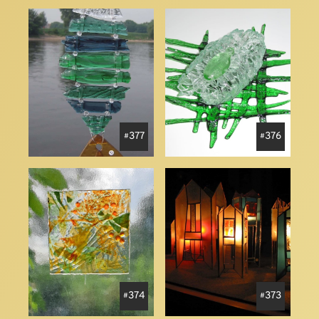
377
376
374
373