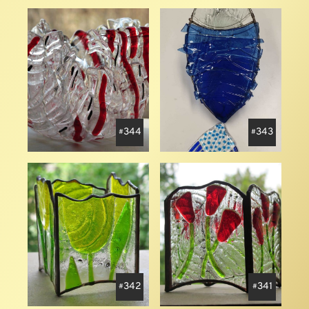
344
343
342
341