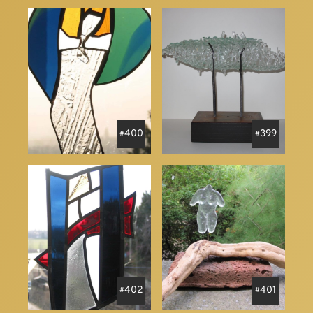
400
399
402
401