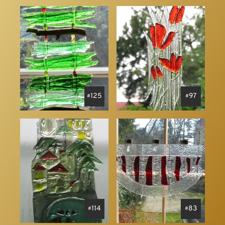
125
97
114
83