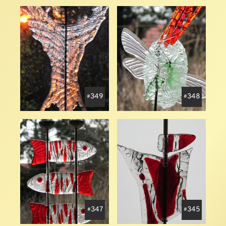
349
348
347
345