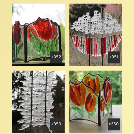
352
351
353
350