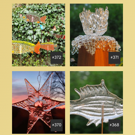
372
371
370
368