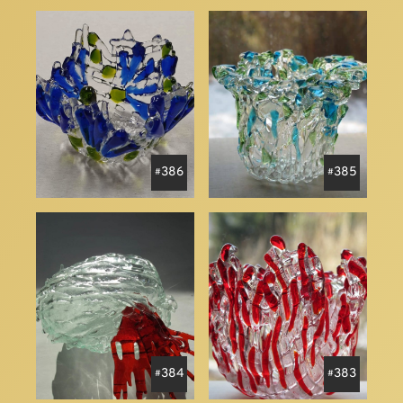
386
385
384
383