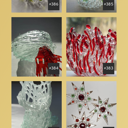
386
385
384
383