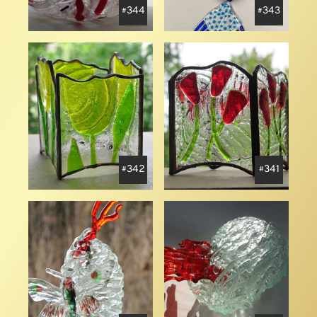
344
343
342
341