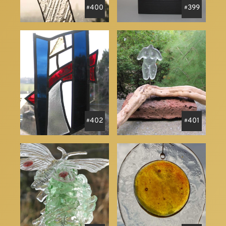
400
399
402
401