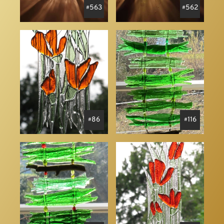
563
562
86
116