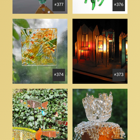
377
376
374
373