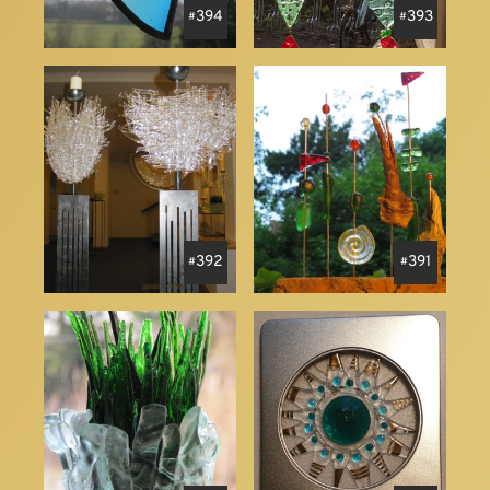
394
393
392
391