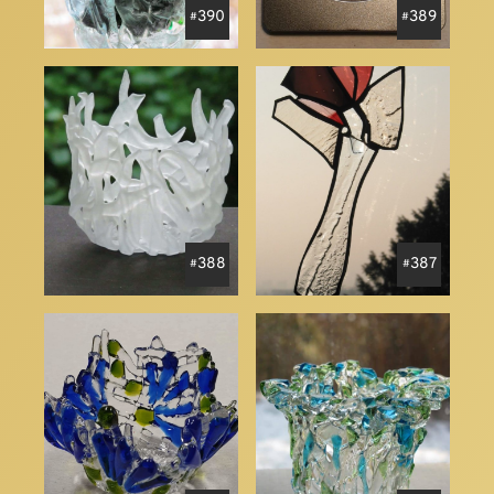
390
389
388
387