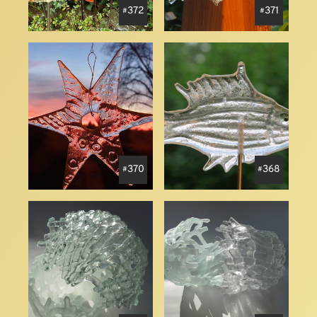
372
371
370
368