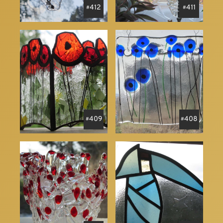
412
411
409
408