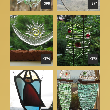
398
397
396
395