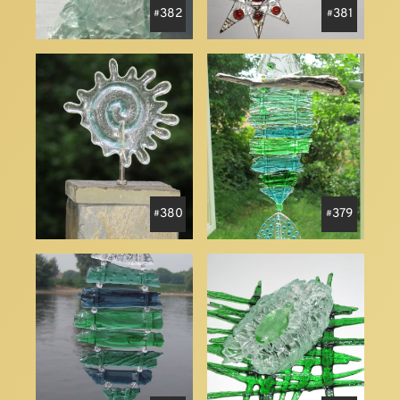
382
381
380
379