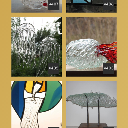
407
406
405
403