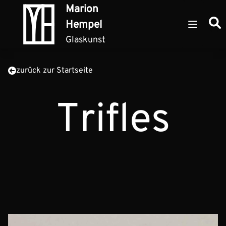
Zum Inhalt springen
Marion
Such
Hempel
Open ma
Glaskunst
zurück zur Startseite
Trifles