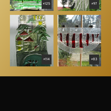
125
97
114
83