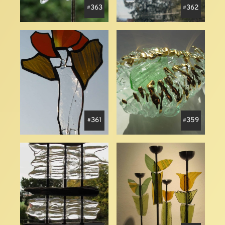
363
362
361
359