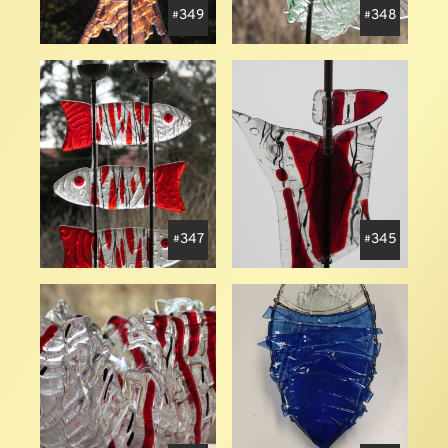
349
348
347
345