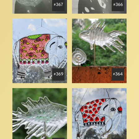
367
366
369
364