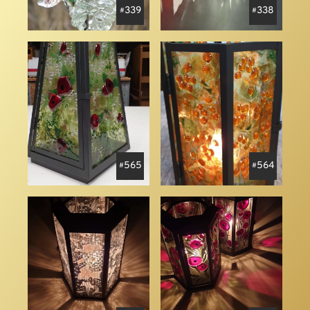
339
338
565
564