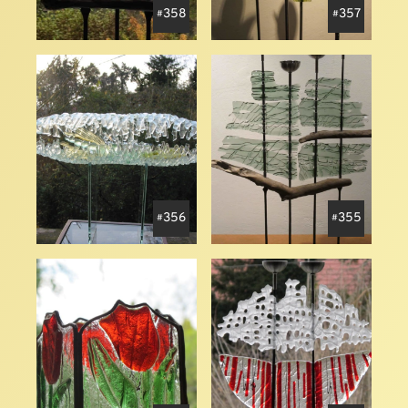
358
357
356
355