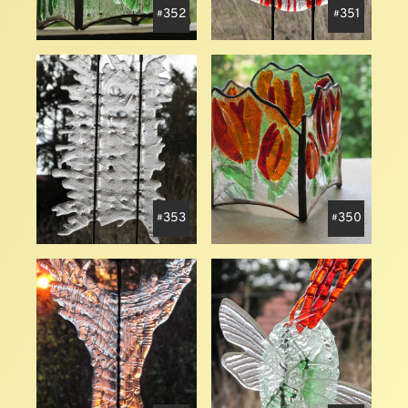
352
351
353
350