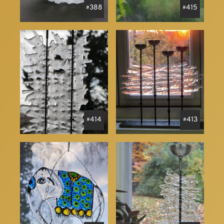
388
415
414
413