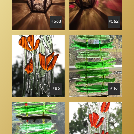
563
562
86
116