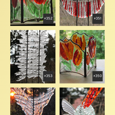
352
351
353
350