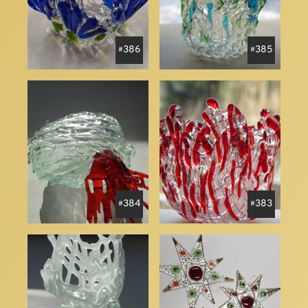
386
385
384
383