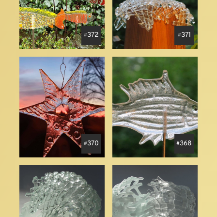
372
371
370
368