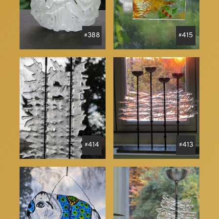
388
415
414
413