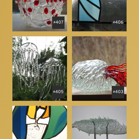
407
406
405
403