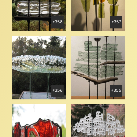
358
357
356
355