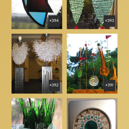
394
393
392
391