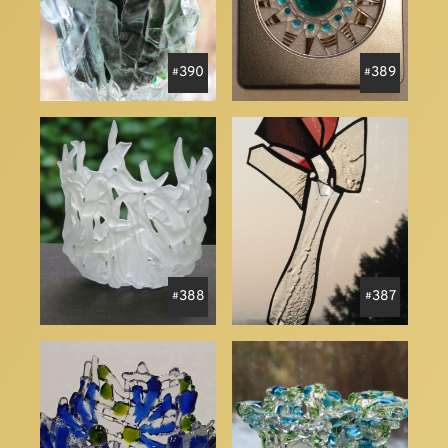
390
389
388
387