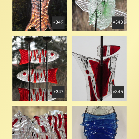
349
348
347
345