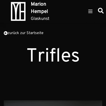
Zum Inhalt springen
Marion
Such
Hempel
Open ma
Glaskunst
zurück zur Startseite
Trifles