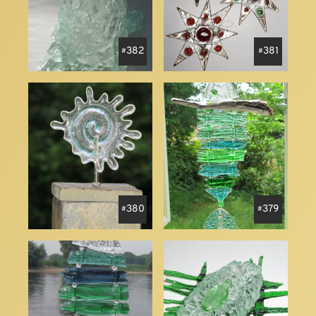
382
381
380
379