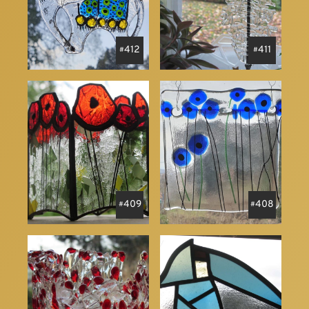
412
411
409
408