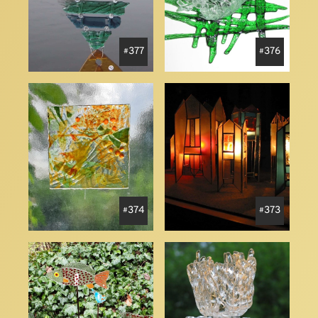
377
376
374
373