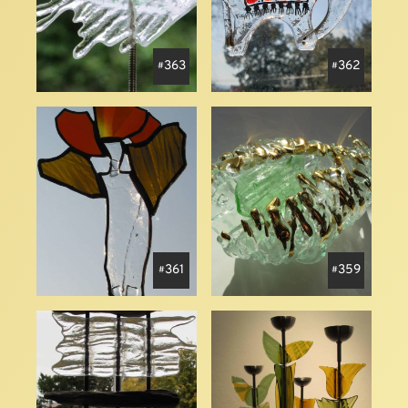
363
362
361
359