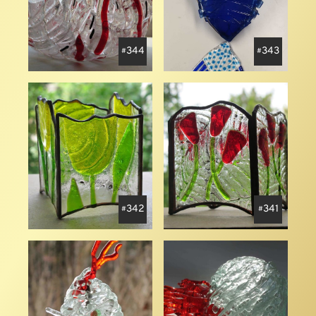
344
343
342
341