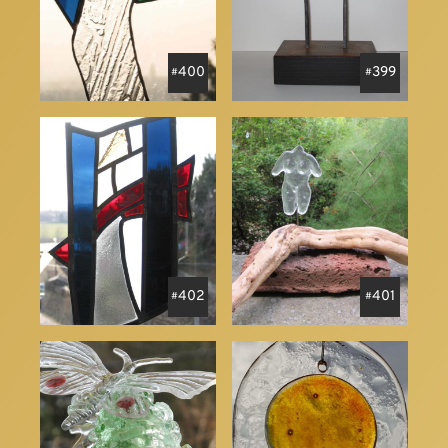
400
399
402
401