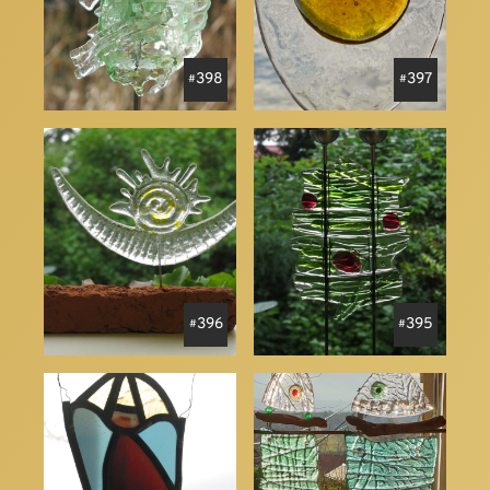
398
397
396
395