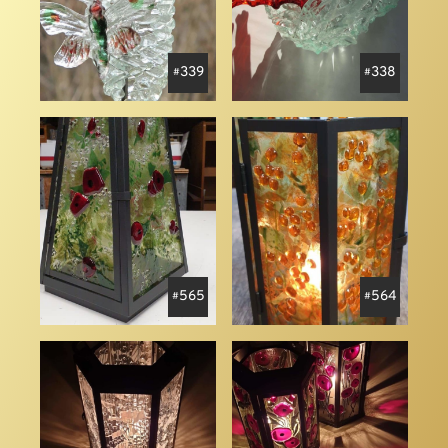
339
338
565
564