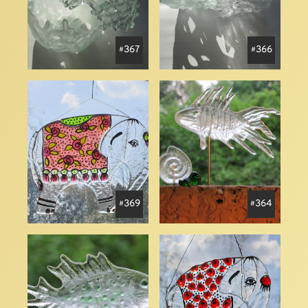
367
366
369
364