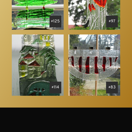
125
97
114
83