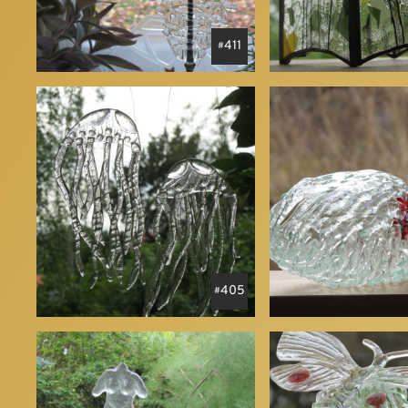
411
405