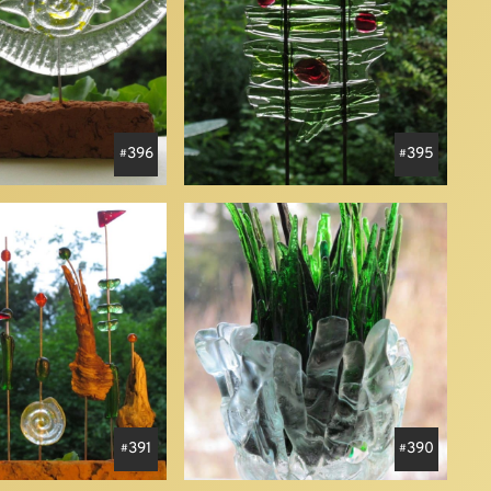
396
395
391
390