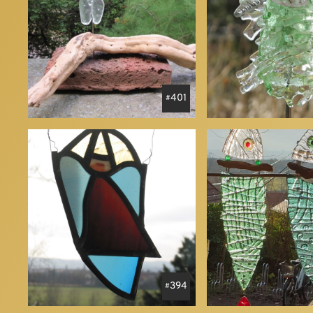
401
394