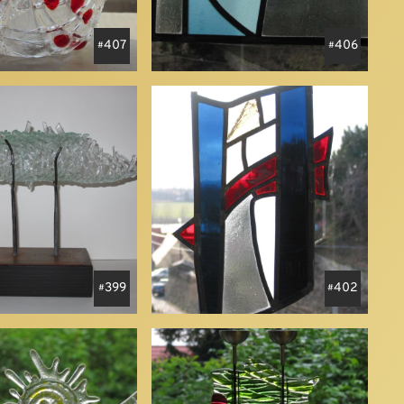
407
406
399
402