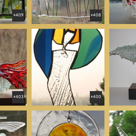
409
408
403
400