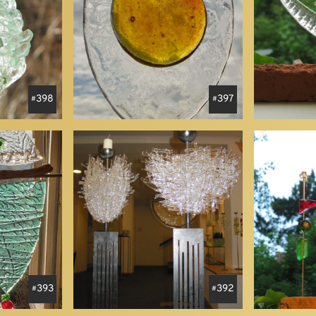
398
397
393
392