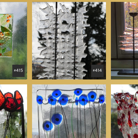
415
414