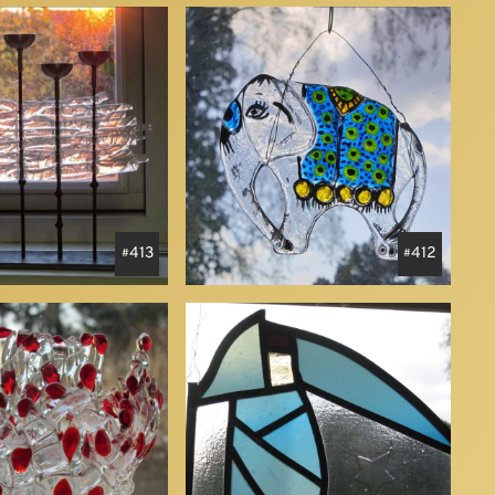
413
412