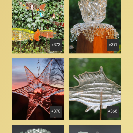
372
371
370
368