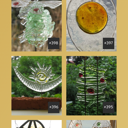
398
397
396
395