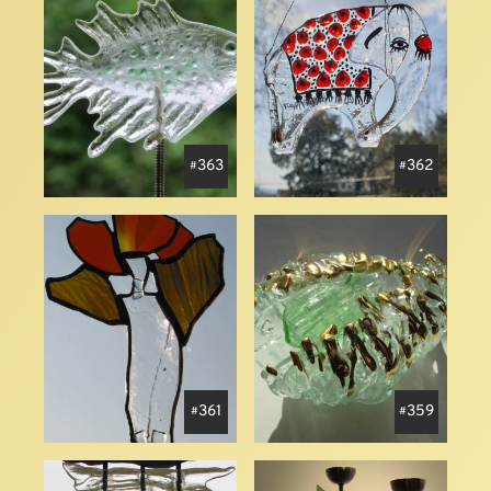
363
362
361
359