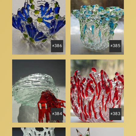
386
385
384
383