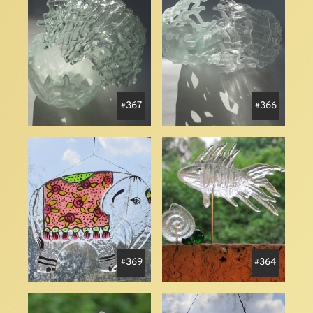
367
366
369
364