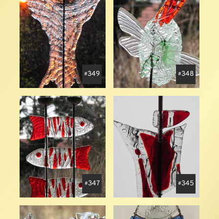
349
348
347
345