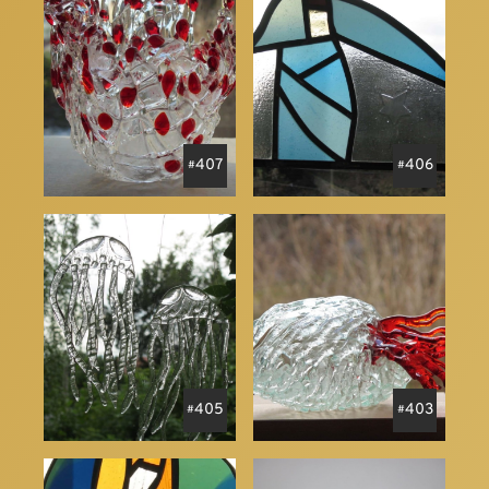
407
406
405
403