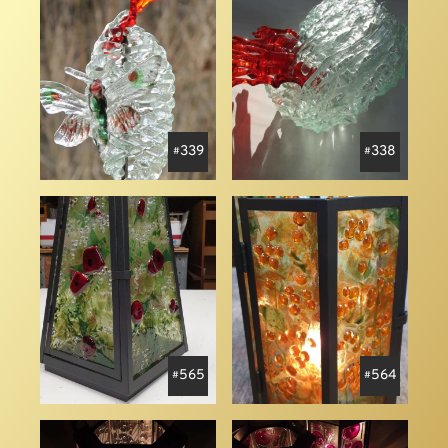
339
338
565
564