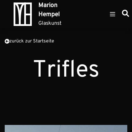
Zum Inhalt springen
Marion
Such
Hempel
Open ma
Glaskunst
zurück zur Startseite
Trifles