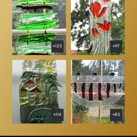
125
97
114
83