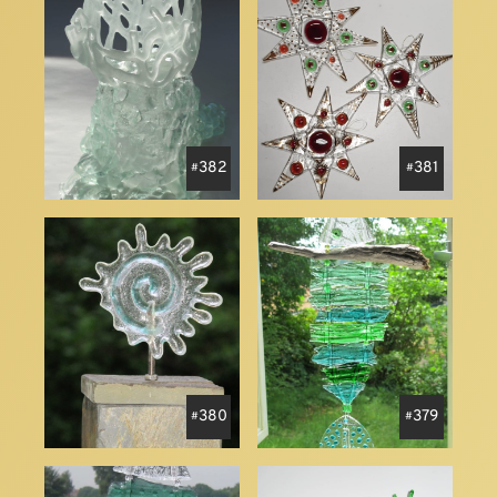
382
381
380
379