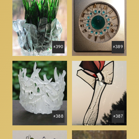
390
389
388
387