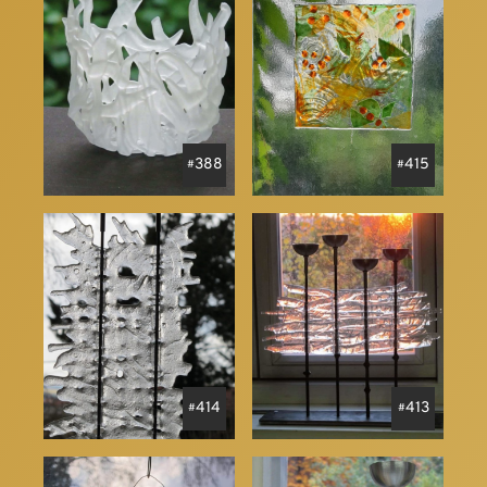
388
415
414
413