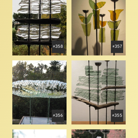
358
357
356
355