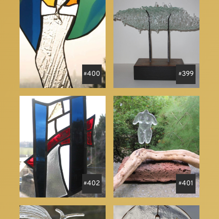
400
399
402
401