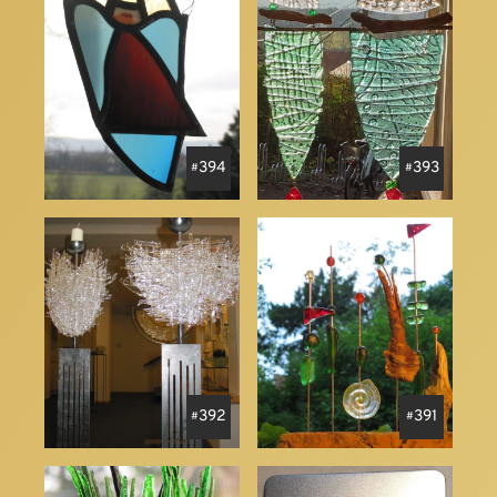
394
393
392
391