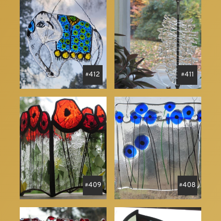
412
411
409
408