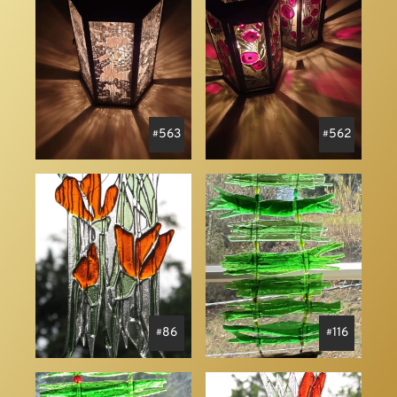
563
562
86
116