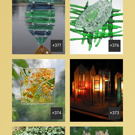
377
376
374
373