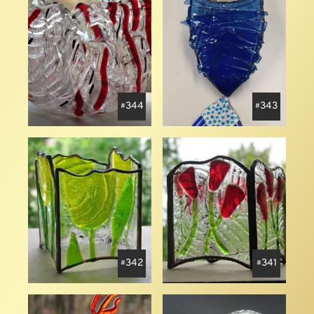
344
343
342
341