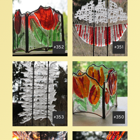
352
351
353
350