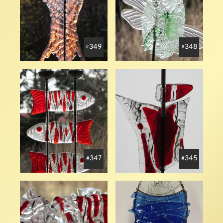
349
348
347
345