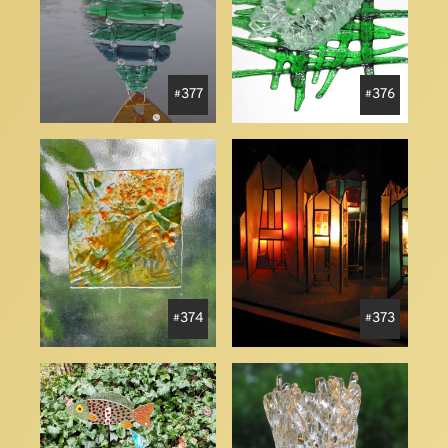
377
376
374
373