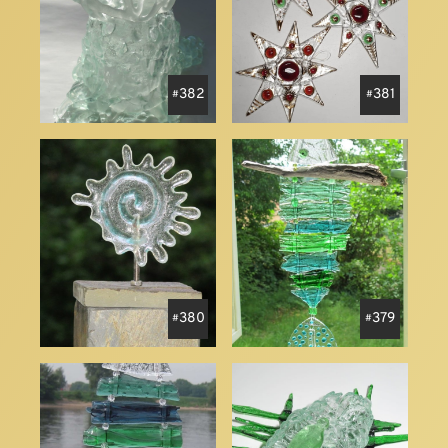
382
381
380
379