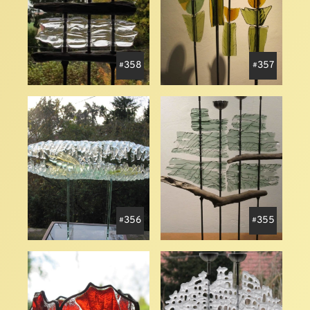
358
357
356
355