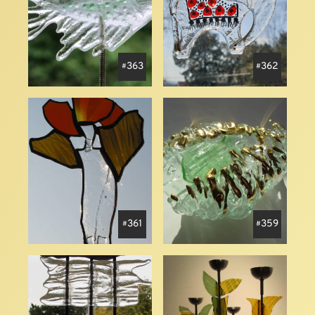
363
362
361
359