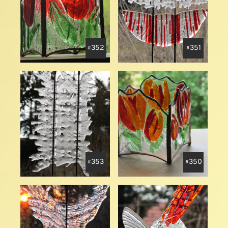
352
351
353
350