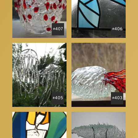
407
406
405
403