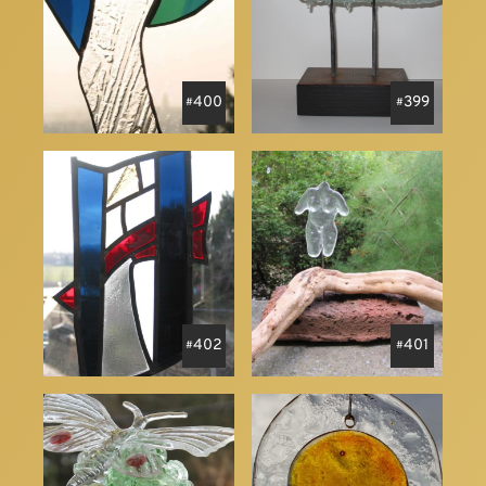
400
399
402
401