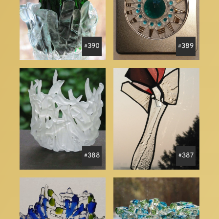
390
389
388
387