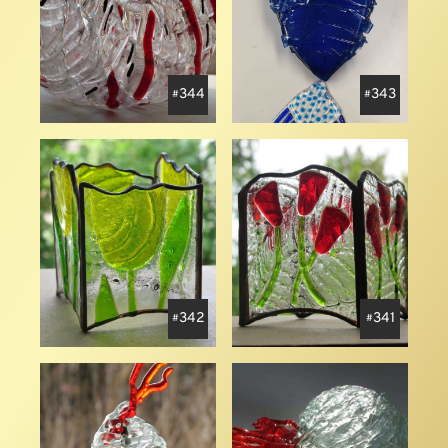
344
343
342
341