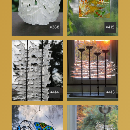
388
415
414
413