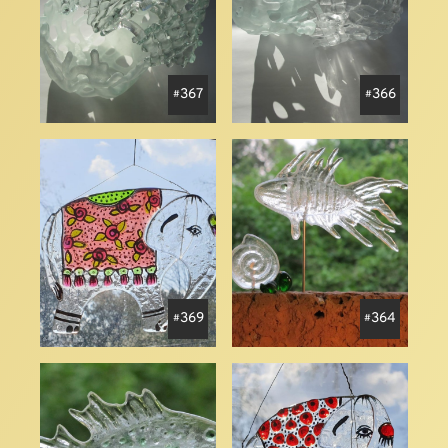
367
366
369
364