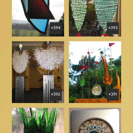
394
393
392
391