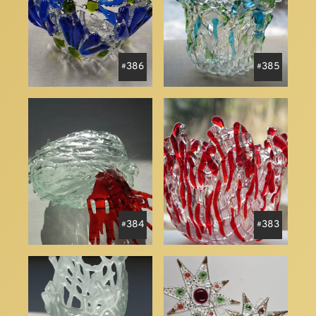
386
385
384
383