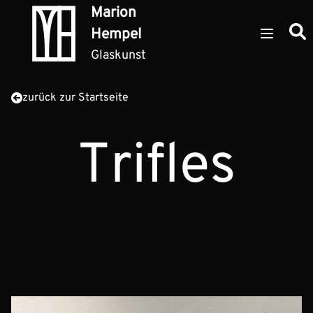
Zum Inhalt springen
Marion
Such
Hempel
Open ma
Glaskunst
zurück zur Startseite
Trifles