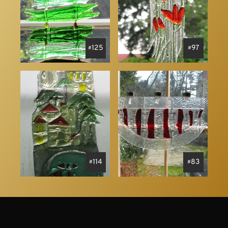
125
97
114
83