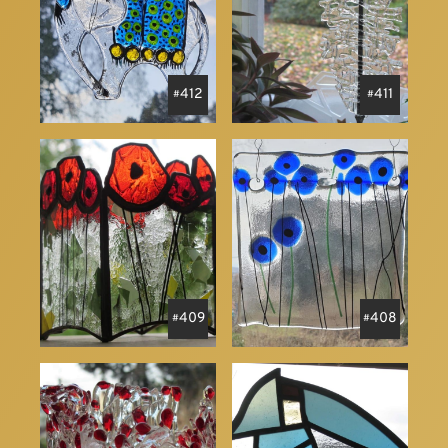
412
411
409
408