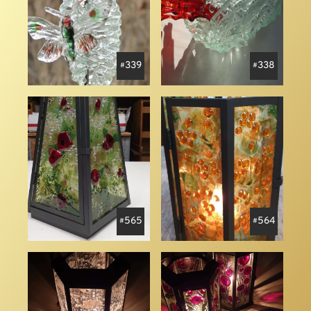
339
338
565
564