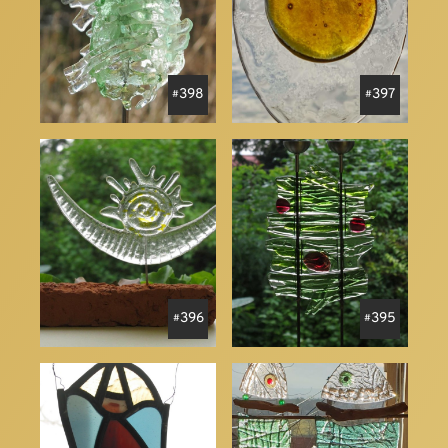
398
397
396
395