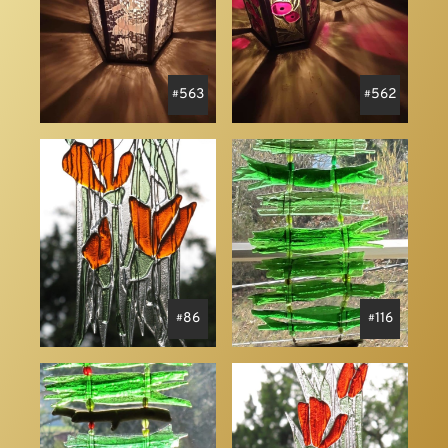
563
562
86
116