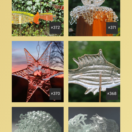
372
371
370
368