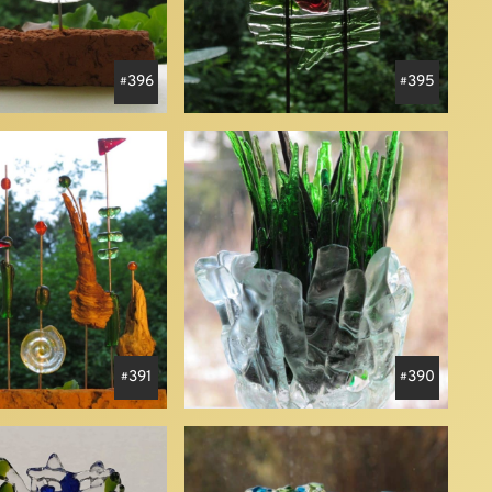
396
395
391
390