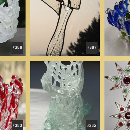
388
387
383
382