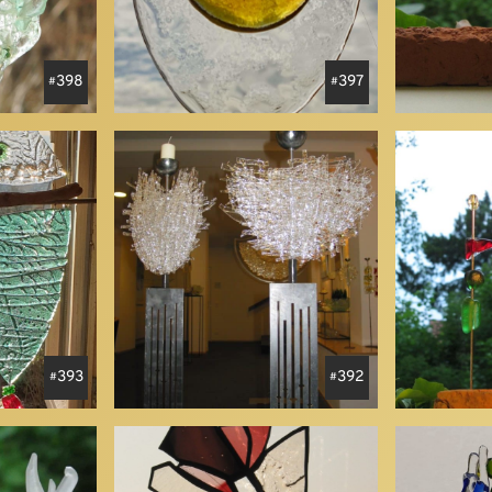
398
397
393
392