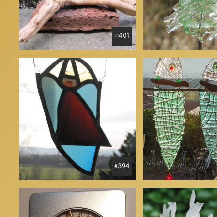
401
394