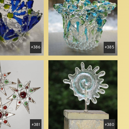
386
385
381
380