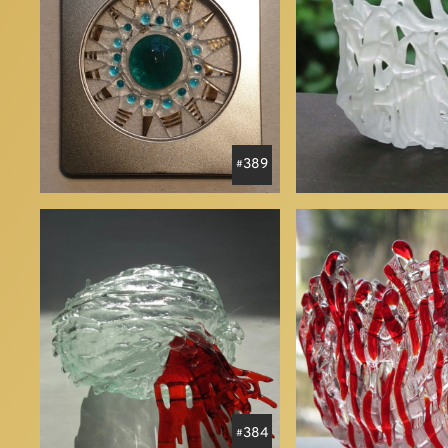
389
384