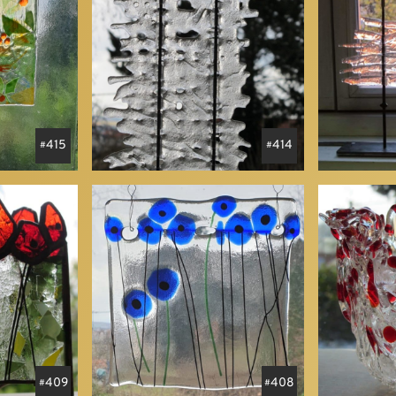
415
414
409
408