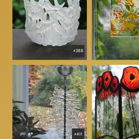
388
411