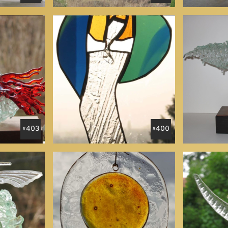
403
400