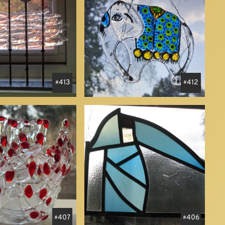
413
412
407
406