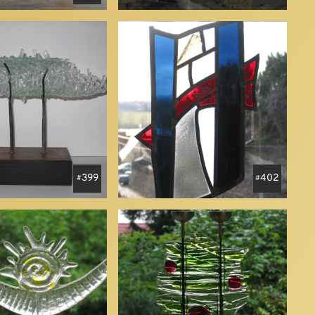
399
402