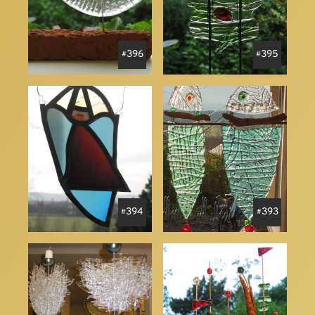
396
395
394
393