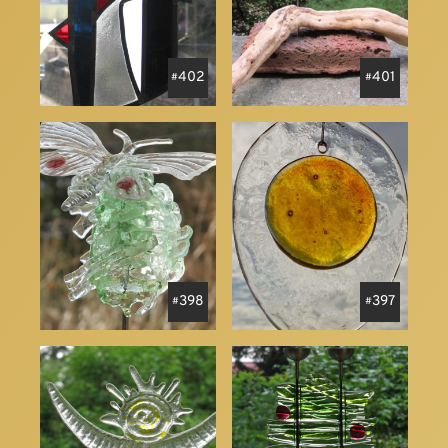
402
401
398
397