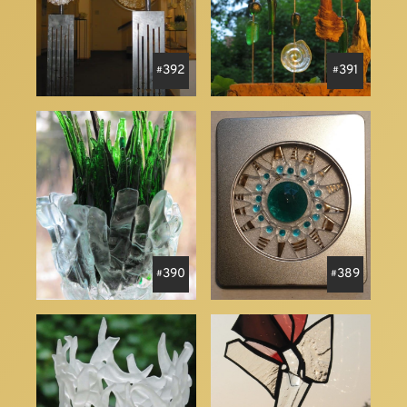
392
391
390
389