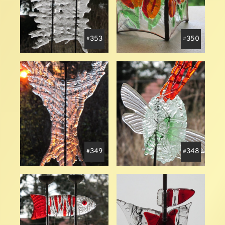
353
350
349
348