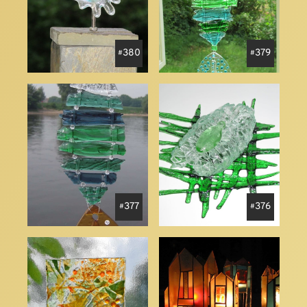
380
379
377
376