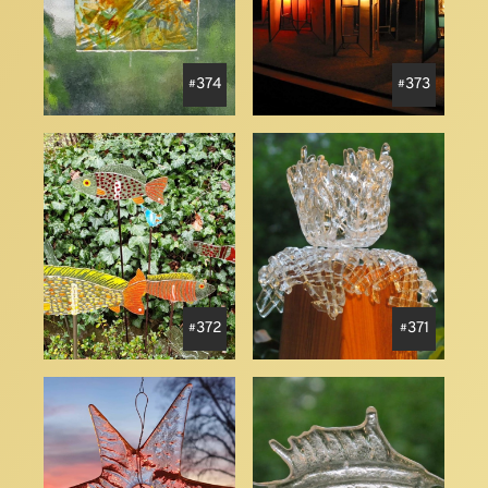
374
373
372
371