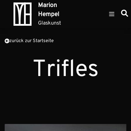
Zum Inhalt springen
Marion
Such
Hempel
Open ma
Glaskunst
zurück zur Startseite
Trifles