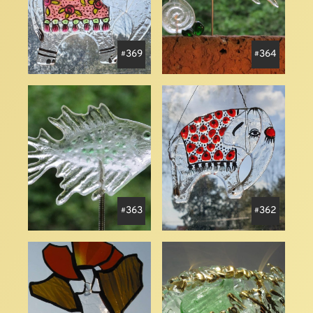
369
364
363
362