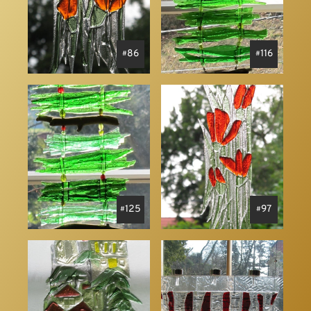
86
116
125
97