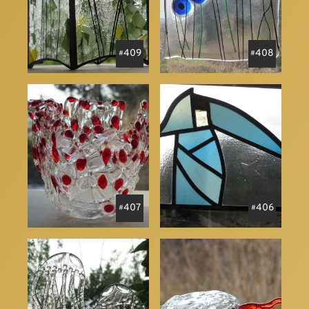
409
408
407
406