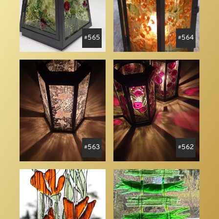
565
564
563
562