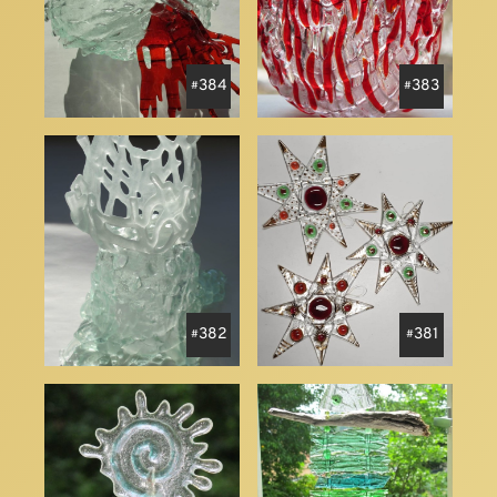
384
383
382
381