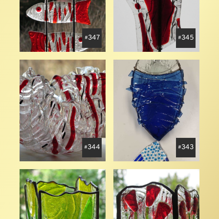
347
345
344
343