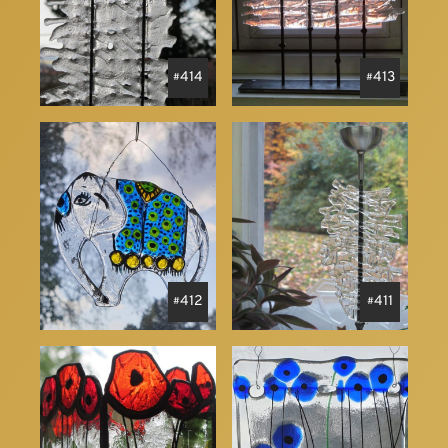
414
413
412
411