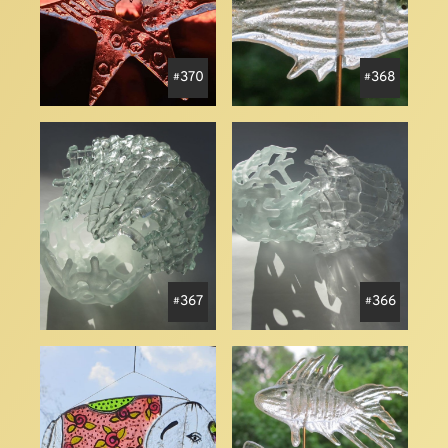
370
368
367
366