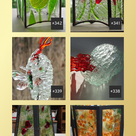
342
341
339
338