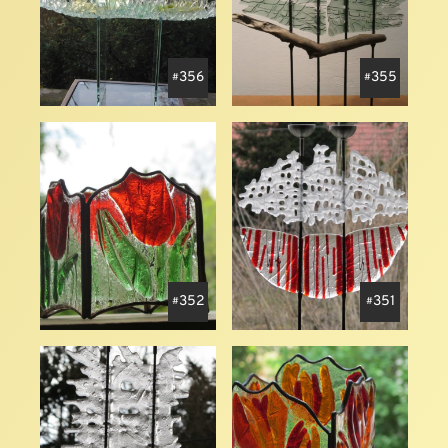
356
355
352
351