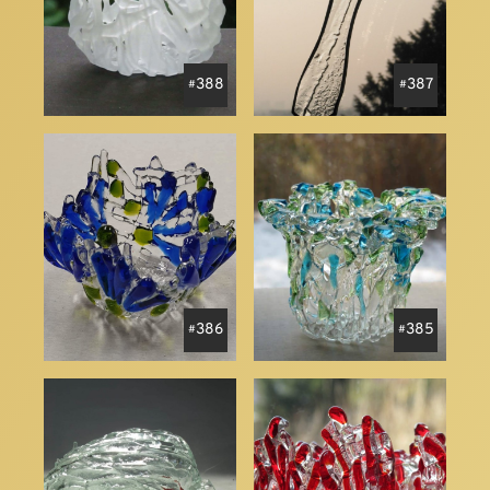
388
387
386
385