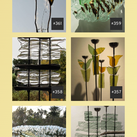
361
359
358
357