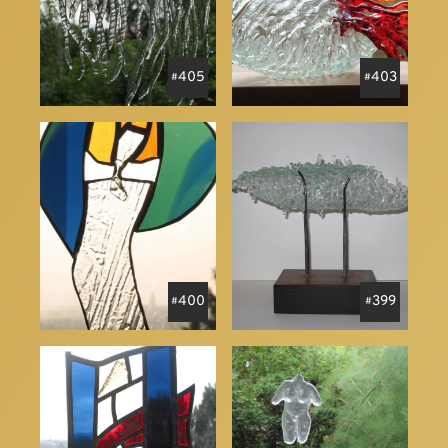
405
403
400
399