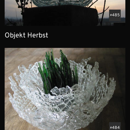
485
Objekt Herbst
484