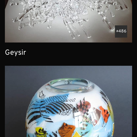
486
Geysir