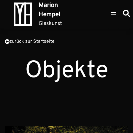
Zum Inhalt springen
Marion
Such
Hempel
Open ma
Glaskunst
zurück zur Startseite
Objekte