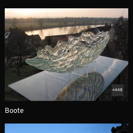
448
Boote