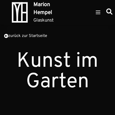
Zum Inhalt springen
Marion
Such
Hempel
Open ma
Glaskunst
zurück zur Startseite
Kunst im
Garten