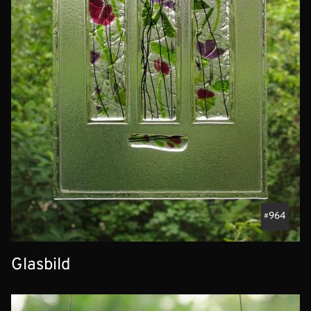
964
Glasbild