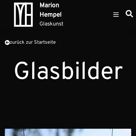
Zum Inhalt springen
Marion
Such
Hempel
Open ma
Glaskunst
zurück zur Startseite
Glasbilder