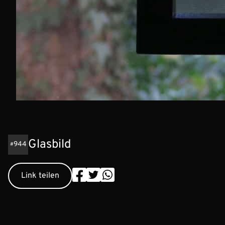
Glasbild
944
Link teilen