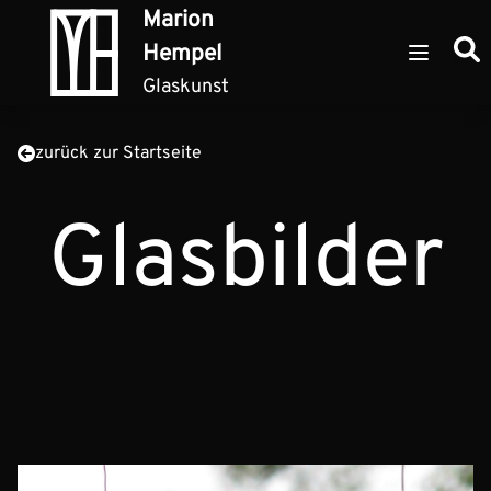
Zum Inhalt springen
Marion
Such
Hempel
Open ma
Glaskunst
zurück zur Startseite
Glasbilder