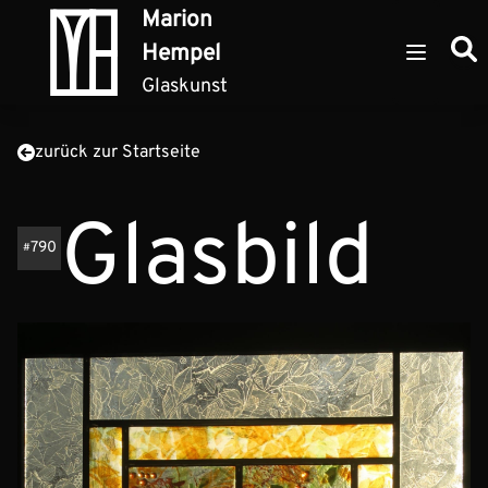
Zum Inhalt springen
Marion
Such
Hempel
Open ma
Glaskunst
zurück zur Startseite
Glasbild
790