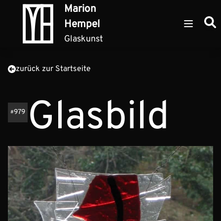
Zum Inhalt springen
Marion
Such
Hempel
Open ma
Glaskunst
zurück zur Startseite
Glasbild
979