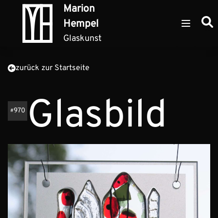
Zum Inhalt springen
Marion
Such
Hempel
Open ma
Glaskunst
zurück zur Startseite
Glasbild
970