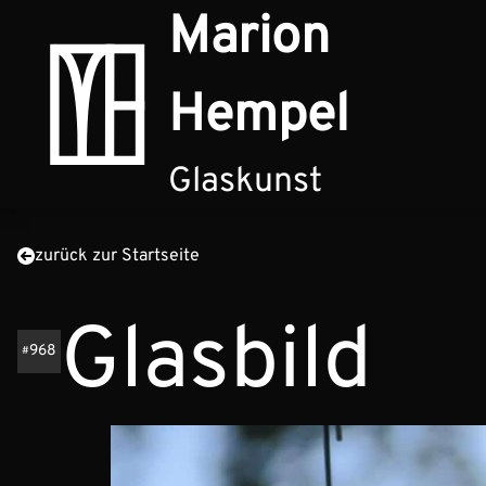
Zum Inhalt springen
Marion
Hempel
Glaskunst
zurück zur Startseite
Glasbild
968