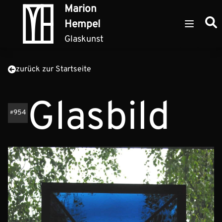
Zum Inhalt springen
Marion
Such
Hempel
Open ma
Glaskunst
zurück zur Startseite
Glasbild
954