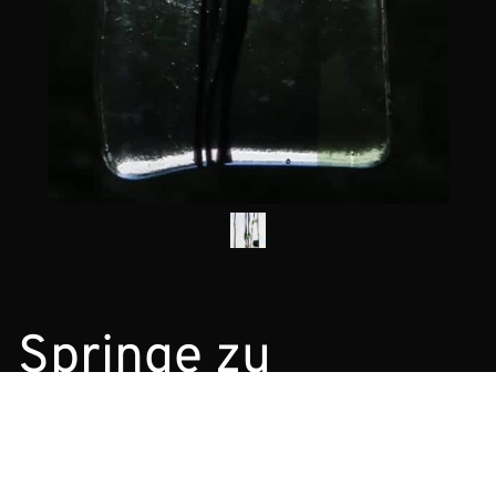
Springe zu
Architektur und Sakrale Kunst
Glasbilder
Kunst im Garten
Objekte
Trifles