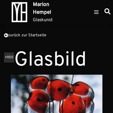
Zum Inhalt springen
Marion
Such
Hempel
Open ma
Glaskunst
zurück zur Startseite
Glasbild
950