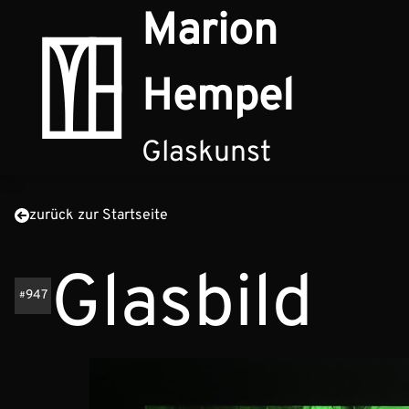
Zum Inhalt springen
Marion
Hempel
Glaskunst
zurück zur Startseite
Glasbild
947