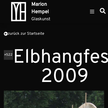
Zum Inhalt springen
Marion
Such
Hempel
Open ma
Glaskunst
zurück zur Startseite
Elbhangfes
522
2009